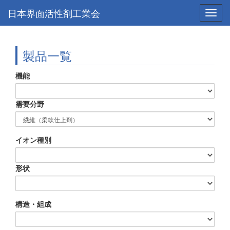
日本界面活性剤工業会
Toggl
navig
製品一覧
機能
需要分野
イオン種別
形状
構造・組成