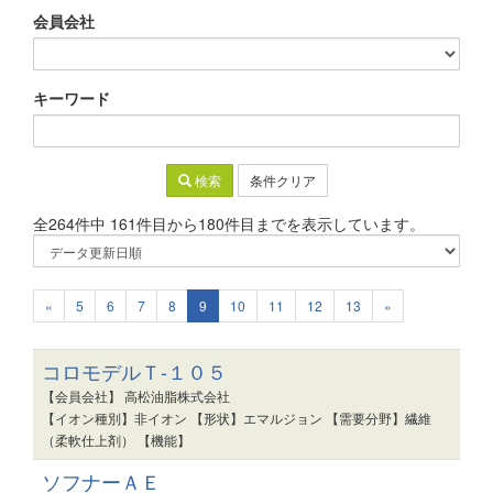
会員会社
キーワード
検索
条件クリア
全264件中 161件目から180件目までを表示しています。
«
5
6
7
8
9
10
11
12
13
»
コロモデルＴ-１０５
【会員会社】 高松油脂株式会社
【イオン種別】非イオン 【形状】エマルジョン 【需要分野】繊維
（柔軟仕上剤） 【機能】
ソフナーＡＥ