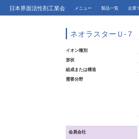
日本界面活性剤工業会
メニュー
製品一覧
企業
ネオラスターＵ-７
イオン種別
形状
組成または構造
需要分野
会員会社