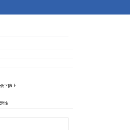
。
低下防止
滑性