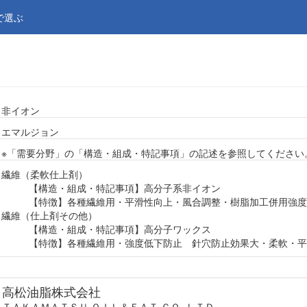
で選ぶ
非イオン
エマルジョン
※「需要分野」の「構造・組成・特記事項」の記述を参照してください
繊維（柔軟仕上剤）
【構造・組成・特記事項】高分子系非イオン
【特徴】各種繊維用・平滑性向上・風合調整・樹脂加工併用強度
繊維（仕上剤その他）
【構造・組成・特記事項】高分子ワックス
【特徴】各種繊維用・強度低下防止 針穴防止効果大・柔軟・平
高松油脂株式会社
ＴＡＫＡＭＡＴＳＵ ＯＩＬ＆ＦＡＴ ＣＯ.,ＬＴＤ.