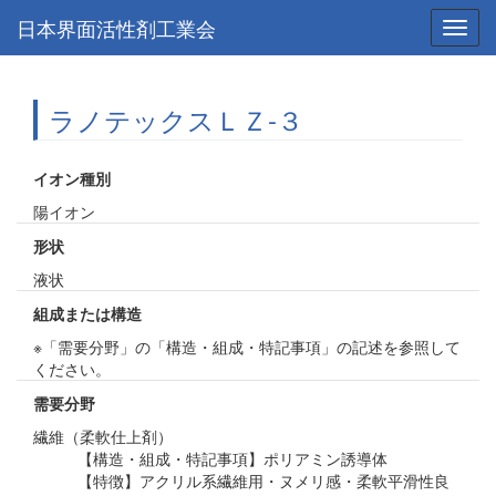
日本界面活性剤工業会
Toggl
navig
ラノテックスＬＺ-３
イオン種別
陽イオン
形状
液状
組成または構造
※「需要分野」の「構造・組成・特記事項」の記述を参照して
ください。
需要分野
繊維（柔軟仕上剤）
【構造・組成・特記事項】ポリアミン誘導体
【特徴】アクリル系繊維用・ヌメリ感・柔軟平滑性良