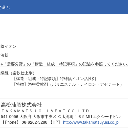
で選ぶ
５
陰イオン
液状
※「需要分野」の「構造・組成・特記事項」の記述を参照してください
繊維（柔軟仕上剤）
【構造・組成・特記事項】特殊陰イオン活性剤
【特徴】浴中柔軟剤（ポリエステル・ナイロン・アセテート）
高松油脂株式会社
ＴＡＫＡＭＡＴＳＵ ＯＩＬ＆ＦＡＴ ＣＯ.,ＬＴＤ.
541-0056 大阪府 大阪市中央区 久太郎町 1-6-5 MITエクシードビル
【Phone】 06-6262-3288
【HP】
http://www.takamatsuyusi.co.jp