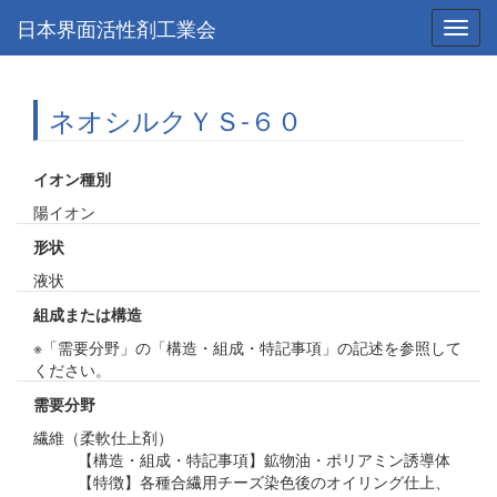
日本界面活性剤工業会
Toggl
navig
ネオシルクＹＳ-６０
イオン種別
陽イオン
形状
液状
組成または構造
※「需要分野」の「構造・組成・特記事項」の記述を参照して
ください。
需要分野
繊維（柔軟仕上剤）
【構造・組成・特記事項】鉱物油・ポリアミン誘導体
【特徴】各種合繊用チーズ染色後のオイリング仕上、