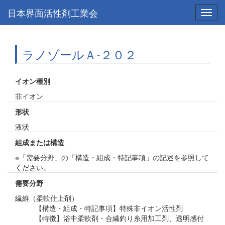
日本界面活性剤工業会
Toggl
navig
ラノゾールＡ-２０２
イオン種別
非イオン
形状
液状
組成または構造
※「需要分野」の「構造・組成・特記事項」の記述を参照して
ください。
需要分野
繊維（柔軟仕上剤）
【構造・組成・特記事項】特殊非イオン活性剤
【特徴】浴中柔軟剤・合繊釣り糸用加工剤、透明感付