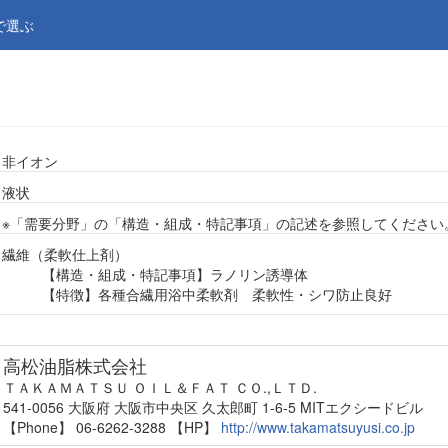
で選ぶ
非イオン
液状
※「需要分野」の「構造・組成・特記事項」の記述を参照してください
繊維（柔軟仕上剤）
【構造・組成・特記事項】ラノリン誘導体
【特徴】各種合繊用浴中柔軟剤 柔軟性・シワ防止良好
高松油脂株式会社
ＴＡＫＡＭＡＴＳＵ ＯＩＬ＆ＦＡＴ ＣＯ.,ＬＴＤ.
541-0056 大阪府 大阪市中央区 久太郎町 1-6-5 MITエクシードビル
【Phone】 06-6262-3288
【HP】
http://www.takamatsuyusi.co.jp