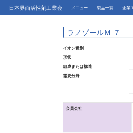
日本界面活性剤工業会
メニュー
製品一覧
企業
ラノゾールＭ-７
イオン種別
形状
組成または構造
需要分野
会員会社