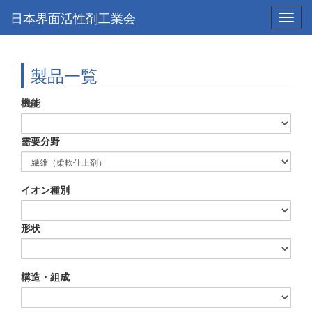
日本界面活性剤工業会
Toggl
navig
製品一覧
機能
需要分野
イオン種別
形状
構造・組成