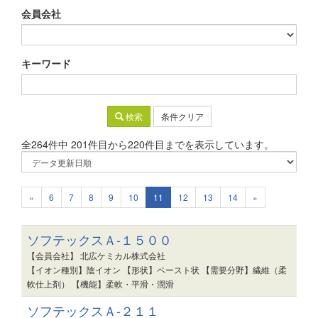
会員会社
キーワード
検索
条件クリア
全264件中 201件目から220件目までを表示しています。
«
6
7
8
9
10
11
12
13
14
»
ソフテックスＡ-１５００
【会員会社】 北広ケミカル株式会社
【イオン種別】陰イオン 【形状】ペースト状 【需要分野】繊維（柔
軟仕上剤） 【機能】柔軟・平滑・潤滑
ソフテックスＡ-２１１