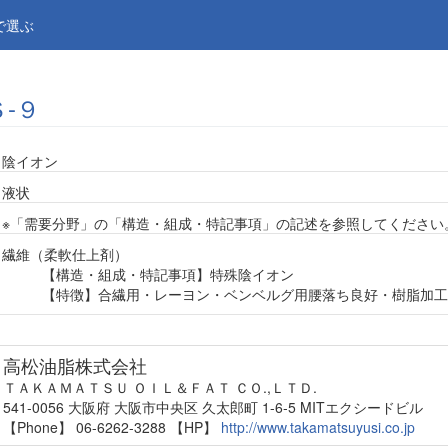
で選ぶ
-９
陰イオン
液状
※「需要分野」の「構造・組成・特記事項」の記述を参照してください
繊維（柔軟仕上剤）
【構造・組成・特記事項】特殊陰イオン
【特徴】合繊用・レーヨン・ベンベルグ用腰落ち良好・樹脂加工
高松油脂株式会社
ＴＡＫＡＭＡＴＳＵ ＯＩＬ＆ＦＡＴ ＣＯ.,ＬＴＤ.
541-0056 大阪府 大阪市中央区 久太郎町 1-6-5 MITエクシードビル
【Phone】 06-6262-3288
【HP】
http://www.takamatsuyusi.co.jp