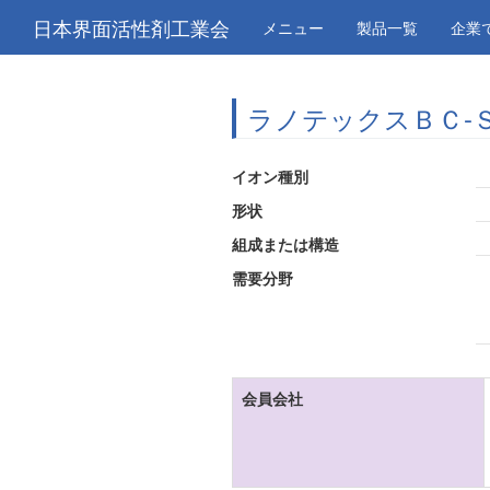
日本界面活性剤工業会
メニュー
製品一覧
企業
ラノテックスＢＣ-Ｓ
イオン種別
形状
組成または構造
需要分野
会員会社