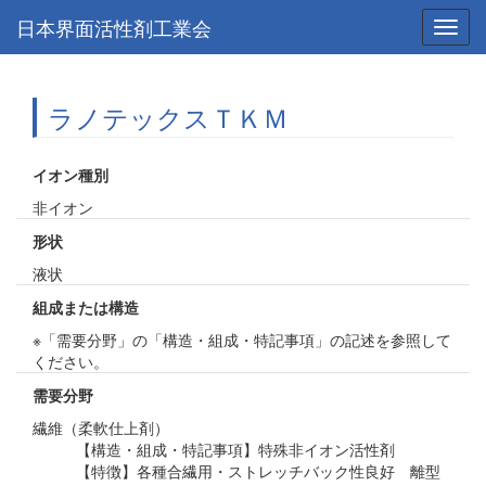
日本界面活性剤工業会
Toggl
navig
ラノテックスＴＫＭ
イオン種別
非イオン
形状
液状
組成または構造
※「需要分野」の「構造・組成・特記事項」の記述を参照して
ください。
需要分野
繊維（柔軟仕上剤）
【構造・組成・特記事項】特殊非イオン活性剤
【特徴】各種合繊用・ストレッチバック性良好 離型