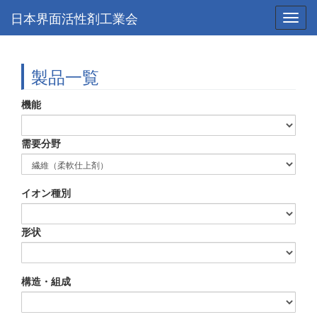
日本界面活性剤工業会
Toggl
navig
製品一覧
機能
需要分野
イオン種別
形状
構造・組成