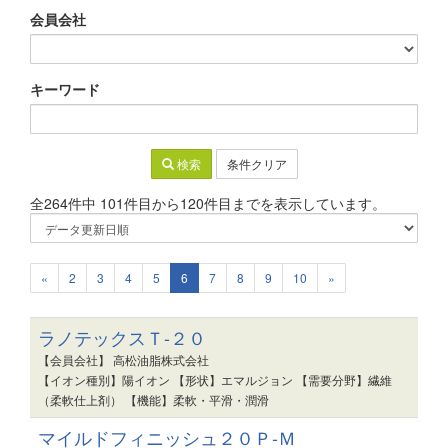
会員会社
キーワード
検索
条件クリア
全264件中 101件目から120件目までを表示しています。
«
2
3
4
5
6
7
8
9
10
»
ラノテックスＴ-２０
【会員会社】 高松油脂株式会社
【イオン種別】陽イオン 【形状】エマルジョン 【需要分野】繊維
（柔軟仕上剤） 【機能】柔軟・平滑・潤滑
マイルドフィニッシュ２０Ｐ-Ｍ