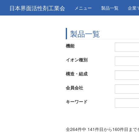
日本界面活性剤工業会
メニュー
製品一覧
企業
製品一覧
機能
イオン種別
構造・組成
会員会社
キーワード
全264件中 141件目から160件目