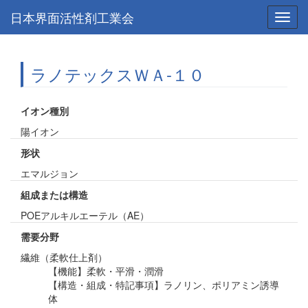
日本界面活性剤工業会
Toggl
navig
ラノテックスＷＡ-１０
イオン種別
陽イオン
形状
エマルジョン
組成または構造
POEアルキルエーテル（AE）
需要分野
繊維（柔軟仕上剤）
【機能】柔軟・平滑・潤滑
【構造・組成・特記事項】ラノリン、ポリアミン誘導
体