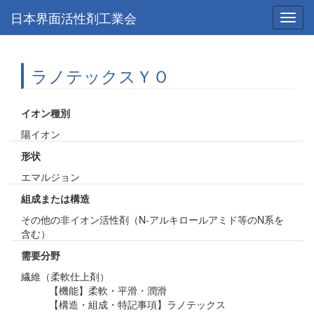
日本界面活性剤工業会
Toggl
navig
ラノテックスＹＯ
イオン種別
陽イオン
形状
エマルジョン
組成または構造
その他の非イオン活性剤（N-アルキロールアミド等のN系を
含む）
需要分野
繊維（柔軟仕上剤）
【機能】柔軟・平滑・潤滑
【構造・組成・特記事項】ラノテックス