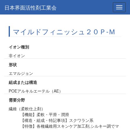
日本界面活性剤工業会
Toggl
navig
マイルドフィニッシュ２０Ｐ-Ｍ
イオン種別
非イオン
形状
エマルジョン
組成または構造
POEアルキルエーテル（AE）
需要分野
繊維（柔軟仕上剤）
【機能】柔軟・平滑・潤滑
【構造・組成・特記事項】スクワラン系
【特徴】各種繊維用スキンケア加工剤,シルキー調でマ