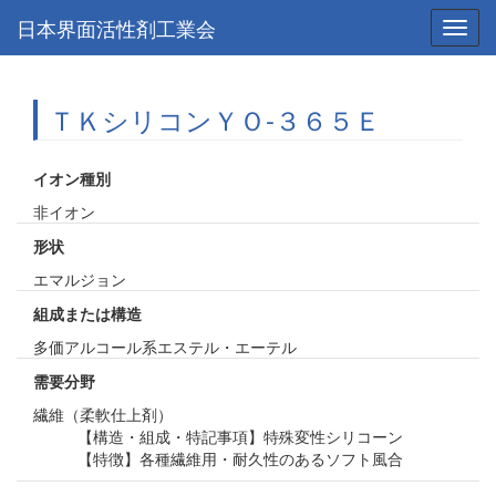
日本界面活性剤工業会
Toggl
navig
ＴＫシリコンＹＯ-３６５Ｅ
イオン種別
非イオン
形状
エマルジョン
組成または構造
多価アルコール系エステル・エーテル
需要分野
繊維（柔軟仕上剤）
【構造・組成・特記事項】特殊変性シリコーン
【特徴】各種繊維用・耐久性のあるソフト風合