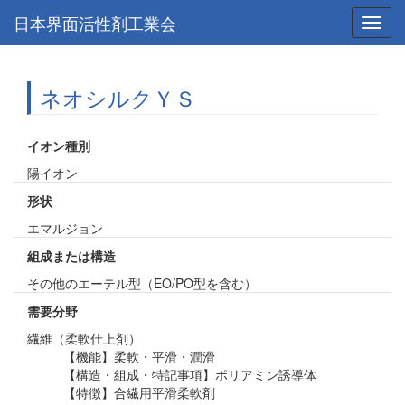
日本界面活性剤工業会
Toggl
navig
ネオシルクＹＳ
イオン種別
陽イオン
形状
エマルジョン
組成または構造
その他のエーテル型（EO/PO型を含む）
需要分野
繊維（柔軟仕上剤）
【機能】柔軟・平滑・潤滑
【構造・組成・特記事項】ポリアミン誘導体
【特徴】合繊用平滑柔軟剤