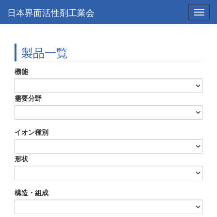
日本界面活性剤工業会
Toggl
navig
製品一覧
機能
需要分野
イオン種別
形状
構造・組成