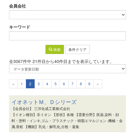
会員会社
キーワード
検索
条件クリア
全3067件中 21件目から40件目までを表示しています。
«
1
2
3
4
5
6
7
8
9
»
イオネットＭ、Ｄシリーズ
【会員会社】 三洋化成工業株式会社
【イオン種別】非イオン 【形状】各種 【需要分野】医薬,染料・顔
料・塗料・インキ,ゴム・プラスチック・樹脂エマルジョン ,機械・金
属,香粧 【機能】乳化・解乳化,分散・凝集