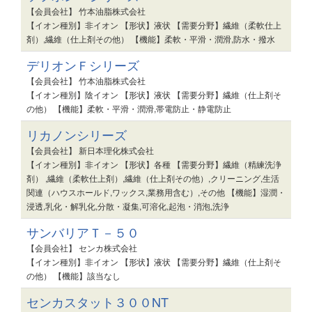
【会員会社】 竹本油脂株式会社
【イオン種別】非イオン 【形状】液状 【需要分野】繊維（柔軟仕上
剤）,繊維（仕上剤その他） 【機能】柔軟・平滑・潤滑,防水・撥水
デリオンＦシリーズ
【会員会社】 竹本油脂株式会社
【イオン種別】陰イオン 【形状】液状 【需要分野】繊維（仕上剤そ
の他） 【機能】柔軟・平滑・潤滑,帯電防止・静電防止
リカノンシリーズ
【会員会社】 新日本理化株式会社
【イオン種別】非イオン 【形状】各種 【需要分野】繊維（精練洗浄
剤） ,繊維（柔軟仕上剤）,繊維（仕上剤その他）,クリーニング,生活
関連（ハウスホールド,ワックス,業務用含む）,その他 【機能】湿潤・
浸透,乳化・解乳化,分散・凝集,可溶化,起泡・消泡,洗浄
サンバリアＴ－５０
【会員会社】 センカ株式会社
【イオン種別】非イオン 【形状】液状 【需要分野】繊維（仕上剤そ
の他） 【機能】該当なし
センカスタット３００NT