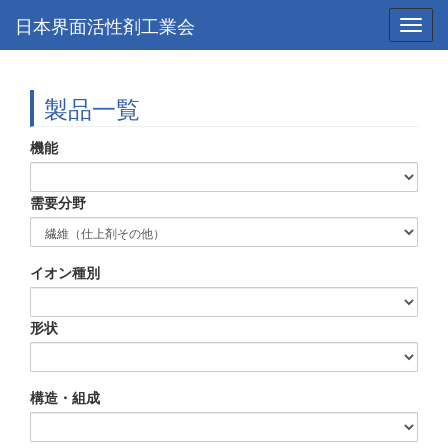
日本界面活性剤工業会
Toggl
navig
製品一覧
機能
需要分野
イオン種別
形状
構造・組成