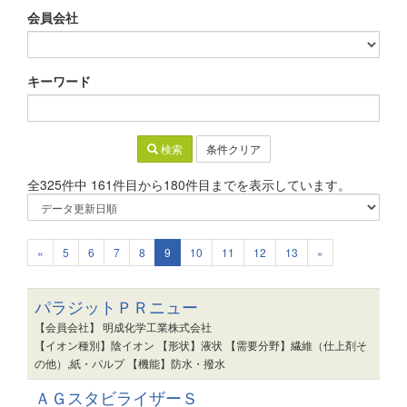
会員会社
キーワード
検索
条件クリア
全325件中 161件目から180件目までを表示しています。
«
5
6
7
8
9
10
11
12
13
»
パラジットＰＲニュー
【会員会社】 明成化学工業株式会社
【イオン種別】陰イオン 【形状】液状 【需要分野】繊維（仕上剤そ
の他）,紙・パルプ 【機能】防水・撥水
ＡＧスタビライザーＳ