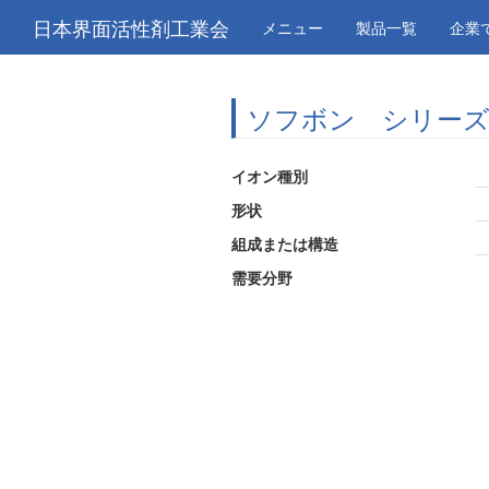
日本界面活性剤工業会
メニュー
製品一覧
企業
ソフボン シリー
イオン種別
形状
組成または構造
需要分野