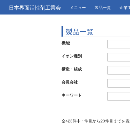
日本界面活性剤工業会
メニュー
製品一覧
企業
製品一覧
機能
イオン種別
構造・組成
会員会社
キーワード
全423件中 1件目から20件目までを