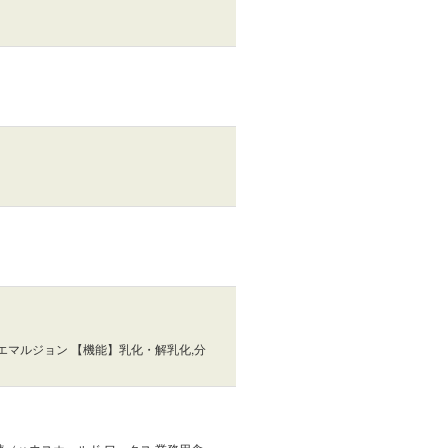
エマルジョン 【機能】乳化・解乳化,分