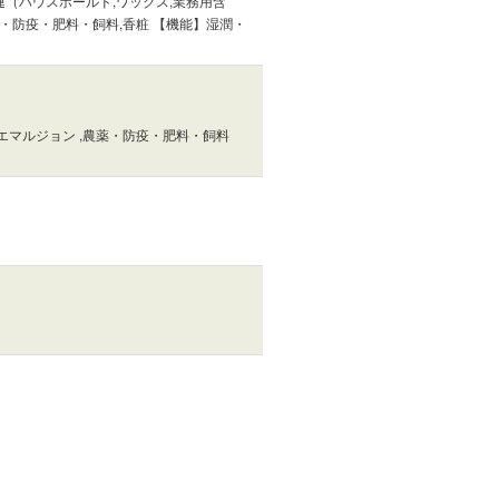
連（ハウスホールド,ワックス,業務用含
・防疫・肥料・飼料,香粧 【機能】湿潤・
エマルジョン ,農薬・防疫・肥料・飼料