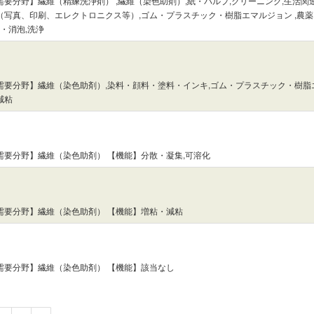
需要分野】繊維（精練洗浄剤） ,繊維（染色助剤）,紙・パルプ,クリーニング,生活関
（写真、印刷、エレクトロニクス等）,ゴム・プラスチック・樹脂エマルジョン ,農薬
泡・消泡,洗浄
需要分野】繊維（染色助剤）,染料・顔料・塗料・インキ,ゴム・プラスチック・樹脂
減粘
需要分野】繊維（染色助剤） 【機能】分散・凝集,可溶化
需要分野】繊維（染色助剤） 【機能】増粘・減粘
需要分野】繊維（染色助剤） 【機能】該当なし