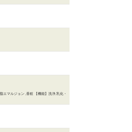
エマルジョン ,香粧 【機能】洗浄,乳化・