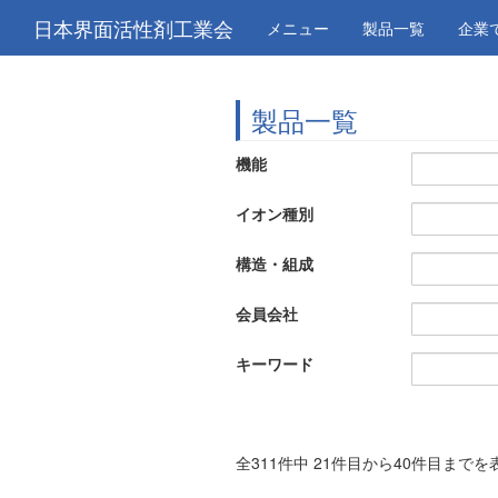
日本界面活性剤工業会
メニュー
製品一覧
企業
製品一覧
機能
イオン種別
構造・組成
会員会社
キーワード
全311件中 21件目から40件目まで