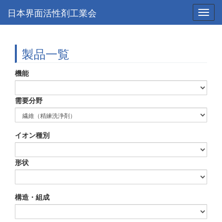
日本界面活性剤工業会
Toggl
navig
製品一覧
機能
需要分野
イオン種別
形状
構造・組成