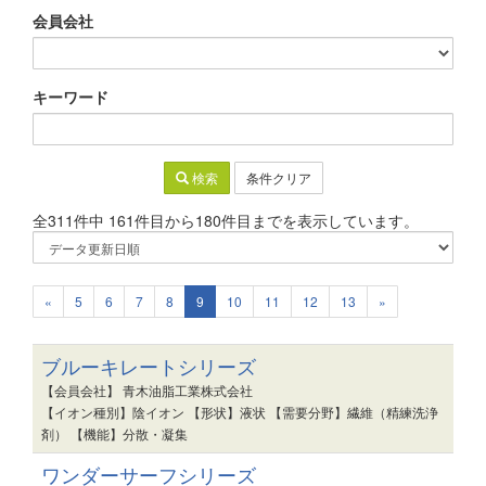
会員会社
キーワード
検索
条件クリア
全311件中 161件目から180件目までを表示しています。
«
5
6
7
8
9
10
11
12
13
»
ブルーキレートシリーズ
【会員会社】 青木油脂工業株式会社
【イオン種別】陰イオン 【形状】液状 【需要分野】繊維（精練洗浄
剤） 【機能】分散・凝集
ワンダーサーフシリーズ