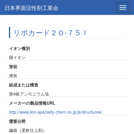
日本界面活性剤工業会
Toggl
navig
リポカード２Ｏ-７５Ｉ
イオン種別
陽イオン
形状
液状
組成または構造
第4級アンモニウム塩
メーカーの製品情報URL
http://www.lion-specialty-chem.co.jp/ja/structures/
需要分野
繊維（柔軟仕上剤）