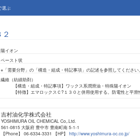
で選ぶ
３２
陽イオン
ペースト状
※「需要分野」の「構造・組成・特記事項」の記述を参照してください
繊維（紡績助剤）
【構造・組成・特記事項】ワックス系潤滑油・特殊陽イオン
【特徴】エマロックスＣ?１３０と併用使用する。防電性と平滑
吉村油化学株式会社
YOSHIMURA OIL CHEMICAL Co,.Ltd.
561-0815 大阪府 豊中市 豊南町南 5-1-1
【Phone】 06-6334-3331
【HP】
http://www.yoshimura-oc.co.jp/