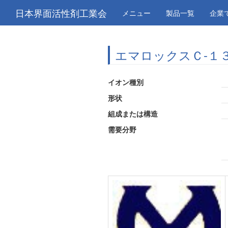
日本界面活性剤工業会
メニュー
製品一覧
企業
エマロックスＣ-１
イオン種別
形状
組成または構造
需要分野