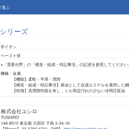
で選ぶ
シリーズ
非イオン
ペースト状
※「需要分野」の「構造・組成・特記事項」の記述を参照してください
機械・金属
【機能】柔軟・平滑・潤滑
【構造・組成・特記事項】基油として合成エステルを適用した鋼
【特徴】高潤滑性能を有し，ミル周辺汚れの少ない冷間圧延油
株式会社ユシロ
YUSHIRO
146-8510 東京都 大田区 千鳥 2-34-16
【Phone】 03-3750-6761
【HP】
http://www.yushiro.co.jp/