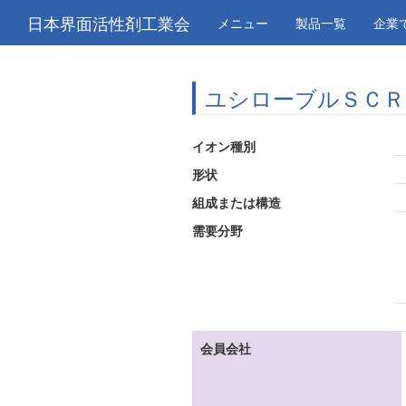
日本界面活性剤工業会
メニュー
製品一覧
企業
ユシローブルＳＣＲ
イオン種別
形状
組成または構造
需要分野
会員会社