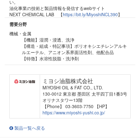
い。
油化事業の技術と製品情報を発信するwebサイト
NEXT CHEMICAL LAB 【
https://bit.ly/MiyoshiNCL390
】
需要分野
機械・金属
【機能】湿潤・浸透、洗浄
【構造・組成・特記事項】ポリオキシエチレンアルキ
ルエーテル、アニオン系界面活性剤、他配合品
【特徴】水溶性脱脂・洗浄剤
ミヨシ油脂株式会社
MIYOSHI OIL & FAT CO., LTD.
130-0012 東京都 墨田区 太平四丁目1番3号
オリナスタワー13階
【Phone】 03-3603-7750
【HP】
https://www.miyoshi-yushi.co.jp/
製品一覧へ戻る