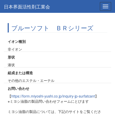
日本界面活性剤工業会
Toggl
navig
ブルーソフト ＢＲシリーズ
イオン種別
非イオン
形状
液状
組成または構造
その他のエステル・エーテル
お問い合わせ
【
https://form.miyoshi-yushi.co.jp/inquiry-jp-surfatcant
】
※ミヨシ油脂の製品問い合わせフォームにとびます
ミヨシ油脂の製品については、下記のサイトをご覧くださ