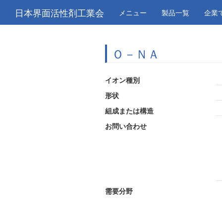
日本界面活性剤工業会
メニュー
製品一覧
企業
Ｏ－ＮＡ
イオン種別
形状
組成または構造
お問い合わせ
需要分野