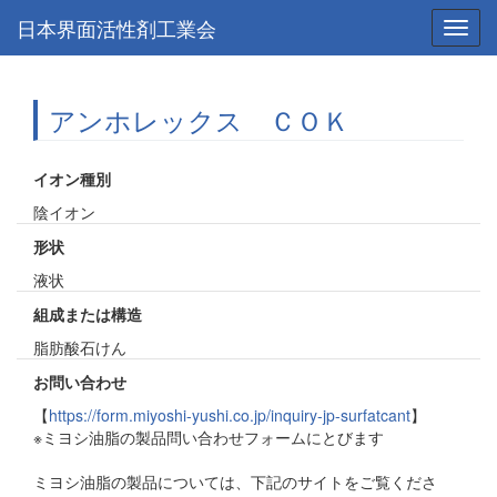
日本界面活性剤工業会
Toggl
navig
アンホレックス ＣＯＫ
イオン種別
陰イオン
形状
液状
組成または構造
脂肪酸石けん
お問い合わせ
【
https://form.miyoshi-yushi.co.jp/inquiry-jp-surfatcant
】
※ミヨシ油脂の製品問い合わせフォームにとびます
ミヨシ油脂の製品については、下記のサイトをご覧くださ