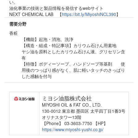
い。
油化事業の技術と製品情報を発信するwebサイト
NEXT CHEMICAL LAB 【
https://bit.ly/MiyoshiNCL390
】
需要分野
香粧
【機能】起泡・消泡、洗浄
【構造・組成・特記事項】カリウム石けん用素地
ヤシ油を原料としたカリウム石けん液、グリセリン含
有
【特徴】ボディーソープ、ハンドソープ等基剤 使
用後のつっぱり感がなく、肌に軽いタッチのさっぱり
した感触を付与
ミヨシ油脂株式会社
MIYOSHI OIL & FAT CO., LTD.
130-0012 東京都 墨田区 太平四丁目1番3号
オリナスタワー13階
【Phone】 03-3603-7750
【HP】
https://www.miyoshi-yushi.co.jp/