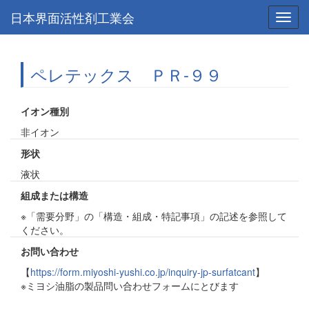
日本界面活性剤工業会
Toggl
navig
ペレテックス ＰＲ-９９
イオン種別
非イオン
形状
液状
組成または構造
※「需要分野」の「構造・組成・特記事項」の記述を参照して
ください。
お問い合わせ
【
https://form.miyoshi-yushi.co.jp/inquiry-jp-surfatcant
】
※ミヨシ油脂の製品問い合わせフォームにとびます