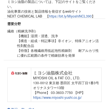
ミヨシ油脂の製品については、下記のサイトをご覧くださ
い。
油化事業の技術と製品情報を発信するwebサイト
NEXT CHEMICAL LAB 【
https://bit.ly/MiyoshiNCL390
】
需要分野
繊維（精練洗浄剤）
【機能】湿潤・浸透、洗浄
【構造・組成・特記事項】非イオン、特殊アニオン活
性剤配合品
【特徴】各種繊維用低起泡性精錬剤 耐アルカリ性
に優れ広範囲の条件で精錬効果を発揮
ミヨシ油脂株式会社
MIYOSHI OIL & FAT CO., LTD.
130-0012 東京都 墨田区 太平四丁目1番3号
オリナスタワー13階
【Phone】 03-3603-7750
【HP】
https://www.miyoshi-yushi.co.jp/