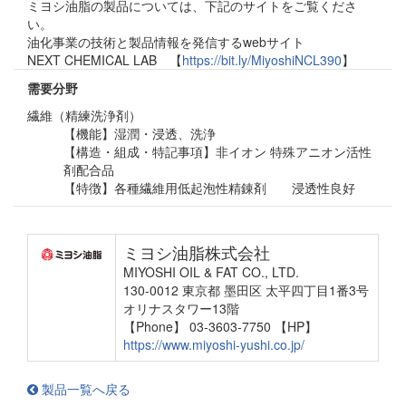
ミヨシ油脂の製品については、下記のサイトをご覧くださ
い。
油化事業の技術と製品情報を発信するwebサイト
NEXT CHEMICAL LAB 【
https://bit.ly/MiyoshiNCL390
】
需要分野
繊維（精練洗浄剤）
【機能】湿潤・浸透、洗浄
【構造・組成・特記事項】非イオン 特殊アニオン活性
剤配合品
【特徴】各種繊維用低起泡性精錬剤 浸透性良好
ミヨシ油脂株式会社
MIYOSHI OIL & FAT CO., LTD.
130-0012 東京都 墨田区 太平四丁目1番3号
オリナスタワー13階
【Phone】 03-3603-7750
【HP】
https://www.miyoshi-yushi.co.jp/
製品一覧へ戻る