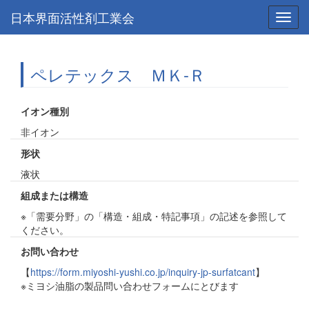
日本界面活性剤工業会
Toggl
navig
ペレテックス ＭＫ-Ｒ
イオン種別
非イオン
形状
液状
組成または構造
※「需要分野」の「構造・組成・特記事項」の記述を参照して
ください。
お問い合わせ
【
https://form.miyoshi-yushi.co.jp/inquiry-jp-surfatcant
】
※ミヨシ油脂の製品問い合わせフォームにとびます