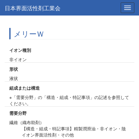
日本界面活性剤工業会
Toggl
navig
メリーＷ
イオン種別
非イオン
形状
液状
組成または構造
※「需要分野」の「構造・組成・特記事項」の記述を参照して
ください。
需要分野
繊維（織布助剤）
【構造・組成・特記事項】精製潤滑油・非イオン・陰
イオン界面活性剤・その他