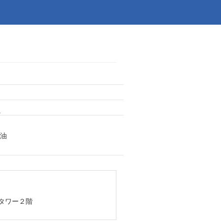
。
油
Fタワー２階