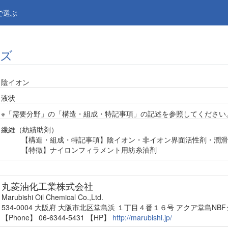
で選ぶ
ーズ
陰イオン
液状
※「需要分野」の「構造・組成・特記事項」の記述を参照してください
繊維（紡績助剤）
【構造・組成・特記事項】陰イオン・非イオン界面活性剤・潤滑
【特徴】ナイロンフィラメント用紡糸油剤
丸菱油化工業株式会社
Marubishi Oil Chemical Co.,Ltd.
534-0004 大阪府 大阪市北区堂島浜 １丁目４番１６号 アクア堂島NB
【Phone】 06-6344-5431
【HP】
http://marubishi.jp/