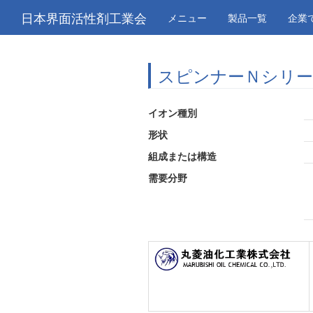
日本界面活性剤工業会
メニュー
製品一覧
企業
スピンナーＮシリ
イオン種別
形状
組成または構造
需要分野