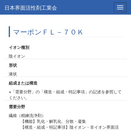
日本界面活性剤工業会
Toggl
navig
マーポンＦＬ－７０Ｋ
イオン種別
陰イオン
形状
液状
組成または構造
※「需要分野」の「構造・組成・特記事項」の記述を参照して
ください。
需要分野
繊維（精練洗浄剤）
【機能】乳化・解乳化、分散・凝集
【構造・組成・特記事項】陰イオン・非イオン界面活