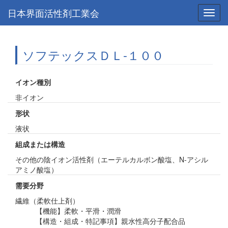
日本界面活性剤工業会
Toggl
navig
ソフテックスＤＬ-１００
イオン種別
非イオン
形状
液状
組成または構造
その他の陰イオン活性剤（エーテルカルボン酸塩、N-アシル
アミノ酸塩）
需要分野
繊維（柔軟仕上剤）
【機能】柔軟・平滑・潤滑
【構造・組成・特記事項】親水性高分子配合品