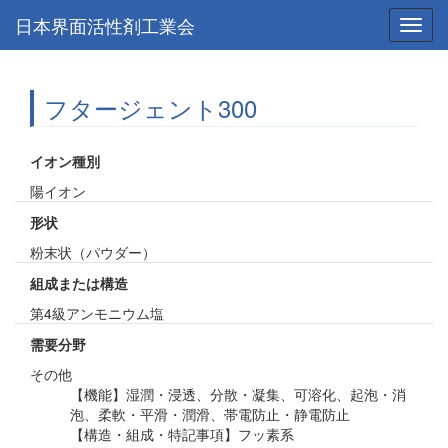
日本界面活性剤工業会
Toggl
navig
フタージェント300
イオン種別
陽イオン
形状
粉末状（パウダー）
組成または構造
第4級アンモニウム塩
需要分野
その他
【機能】湿潤・浸透、分散・凝集、可溶化、起泡・消
泡、柔軟・平滑・潤滑、帯電防止・静電防止
【構造・組成・特記事項】フッ素系