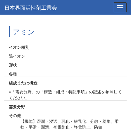
日本界面活性剤工業会
Toggl
navig
アミン
イオン種別
陽イオン
形状
各種
組成または構造
※「需要分野」の「構造・組成・特記事項」の記述を参照して
ください。
需要分野
その他
【機能】湿潤・浸透、乳化・解乳化、分散・凝集、柔
軟・平滑・潤滑、帯電防止・静電防止、防錆