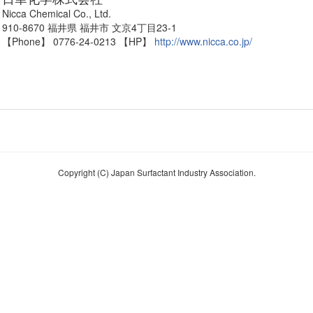
Nicca Chemical Co., Ltd.
910-8670 福井県 福井市 文京4丁目23-1
【Phone】 0776-24-0213
【HP】
http://www.nicca.co.jp/
Copyright (C) Japan Surfactant Industry Association.