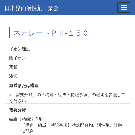
日本界面活性剤工業会
Toggl
navig
ネオレートＰＨ-１５０
イオン種別
陰イオン
形状
液状
組成または構造
※「需要分野」の「構造・組成・特記事項」の記述を参照して
ください。
需要分野
繊維（精練洗浄剤）
【構造・組成・特記事項】特殊配合物、活性剤、珪酸
塩配合