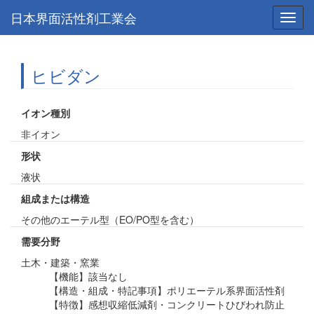
日本界面活性剤工業会
Toggl
navig
ヒビダン
イオン種別
非イオン
形状
液状
組成または構造
その他のエーテル型（EO/PO型を含む）
需要分野
土木・建築・窯業
【機能】該当なし
【構造・組成・特記事項】ポリエーテル系界面活性剤
【特徴】感想収縮低減剤・コンクリートひびわれ防止