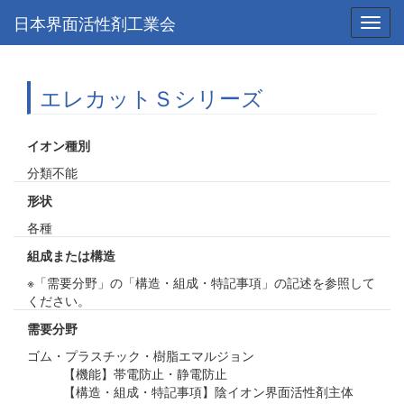
日本界面活性剤工業会
Toggl
navig
エレカットＳシリーズ
イオン種別
分類不能
形状
各種
組成または構造
※「需要分野」の「構造・組成・特記事項」の記述を参照して
ください。
需要分野
ゴム・プラスチック・樹脂エマルジョン
【機能】帯電防止・静電防止
【構造・組成・特記事項】陰イオン界面活性剤主体