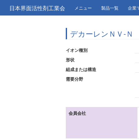
日本界面活性剤工業会
メニュー
製品一覧
企業
デカーレンＮＶ-Ｎ
イオン種別
形状
組成または構造
需要分野
会員会社