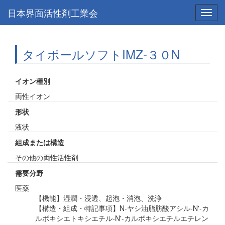
日本界面活性剤工業会
Toggl
navig
タイポールソフトIMZ-３０N
イオン種別
両性イオン
形状
液状
組成または構造
その他の両性活性剤
需要分野
医薬
【機能】湿潤・浸透、起泡・消泡、洗浄
【構造・組成・特記事項】N-ヤシ油脂肪酸アシル-N'-カ
ルボキシエトキシエチル-N'-カルボキシエチルエチレン