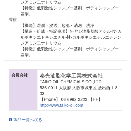
ジアミン二ナトリウム
【特徴】低刺激性シャンプー基剤・ボディシャンプー
基剤。
香粧
【機能】湿潤・浸透、起泡・消泡、洗浄
【構造・組成・特記事項】N-ヤシ油脂肪酸アシル-N'-カ
ルボキシエトキシエチル-N'-カルボキシエチルエチレン
ジアミン二ナトリウム
【特徴】低刺激性シャンプー基剤・ボディシャンプー
基剤。
泰光油脂化学工業株式会社
会員会社
TAIKO OIL CHEMICALS CO.,LTD.
536-0011 大阪府 大阪市城東区 放出西 1-8-
33
【Phone】 06-6962-3223
【HP】
http://www.taiko-oil.com
製品一覧へ戻る