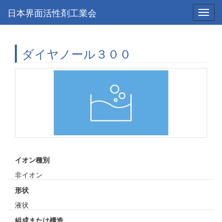
日本界面活性剤工業会
Toggl
navig
ダイヤノール３００
イオン種別
非イオン
形状
液状
組成または構造