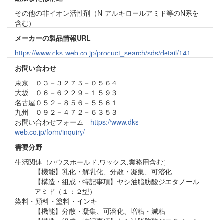
その他の非イオン活性剤（N-アルキロールアミド等のN系を
含む）
メーカーの製品情報URL
https://www.dks-web.co.jp/product_search/sds/detail/141
お問い合わせ
東京 ０３－３２７５－０５６４
大坂 ０６－６２２９－１５９３
名古屋０５２－８５６－５５６１
九州 ０９２－４７２－６３５３
お問い合わせフォーム
https://www.dks-
web.co.jp/form/inquiry/
需要分野
生活関連（ハウスホールド,ワックス,業務用含む）
【機能】乳化・解乳化、分散・凝集、可溶化
【構造・組成・特記事項】ヤシ油脂肪酸ジエタノール
アミド（１：２型）
染料・顔料・塗料・インキ
【機能】分散・凝集、可溶化、増粘・減粘