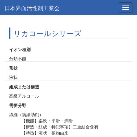
日本界面活性剤工業会
Toggl
navig
リカコールシリーズ
イオン種別
分類不能
形状
液状
組成または構造
高級アルコール
需要分野
繊維（紡績助剤）
【機能】柔軟・平滑・潤滑
【構造・組成・特記事項】二重結合含有
【特徴】液状 植物由来