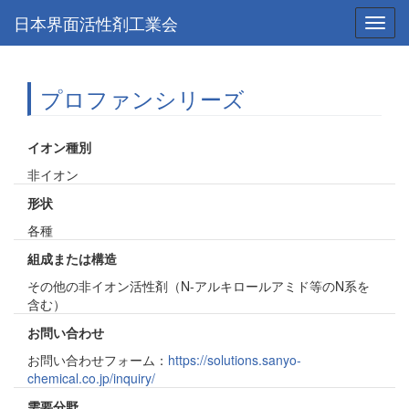
日本界面活性剤工業会
Toggl
navig
プロファンシリーズ
イオン種別
非イオン
形状
各種
組成または構造
その他の非イオン活性剤（N-アルキロールアミド等のN系を
含む）
お問い合わせ
お問い合わせフォーム：
https://solutions.sanyo-
chemical.co.jp/inquiry/
需要分野