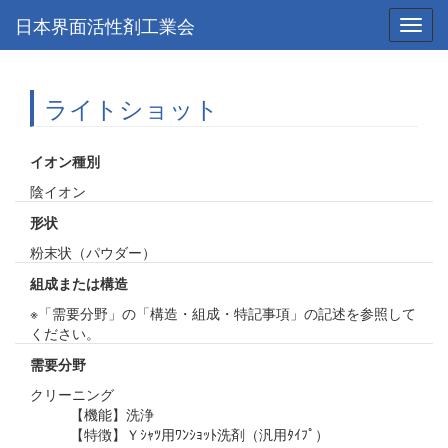
日本界面活性剤工業会
Toggl
navig
ライトショット
イオン種別
陰イオン
形状
粉末状（パウダー）
組成または構造
※「需要分野」の「構造・組成・特記事項」の記述を参照して
ください。
需要分野
クリーニング
【機能】洗浄
【特徴】Ｙｼｬﾂ用ﾜﾝｼｮｯﾄ洗剤（汎用ﾀｲﾌﾟ）