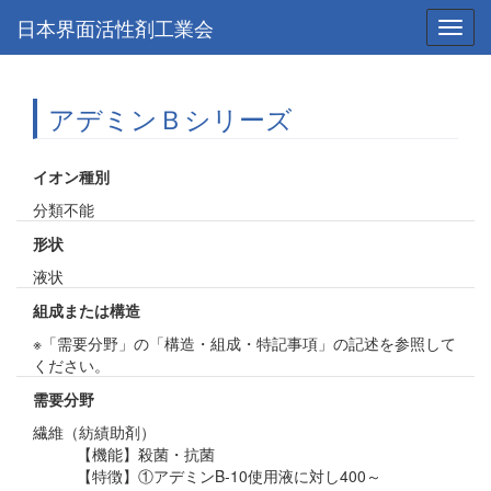
日本界面活性剤工業会
Toggl
navig
アデミンＢシリーズ
イオン種別
分類不能
形状
液状
組成または構造
※「需要分野」の「構造・組成・特記事項」の記述を参照して
ください。
需要分野
繊維（紡績助剤）
【機能】殺菌・抗菌
【特徴】①アデミンB-10使用液に対し400～