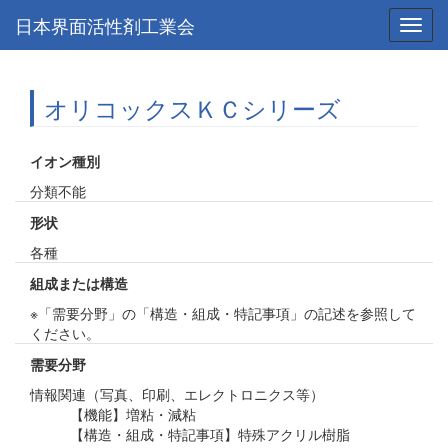
日本界面活性剤工業会
Toggl
navig
オリコックスＫＣシリーズ
イオン種別
分類不能
形状
各種
組成または構造
※「需要分野」の「構造・組成・特記事項」の記述を参照して
ください。
需要分野
情報関連（写真、印刷、エレクトロニクス等）
【機能】増粘・減粘
【構造・組成・特記事項】特殊アクリル樹脂