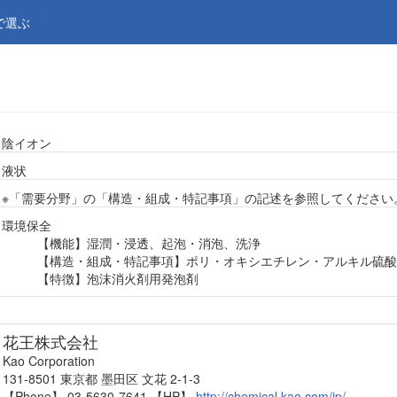
で選ぶ
陰イオン
液状
※「需要分野」の「構造・組成・特記事項」の記述を参照してください
環境保全
【機能】湿潤・浸透、起泡・消泡、洗浄
【構造・組成・特記事項】ポリ・オキシエチレン・アルキル硫酸
【特徴】泡沫消火剤用発泡剤
花王株式会社
Kao Corporation
131-8501 東京都 墨田区 文花 2-1-3
【Phone】 03-5630-7641
【HP】
http://chemical.kao.com/jp/