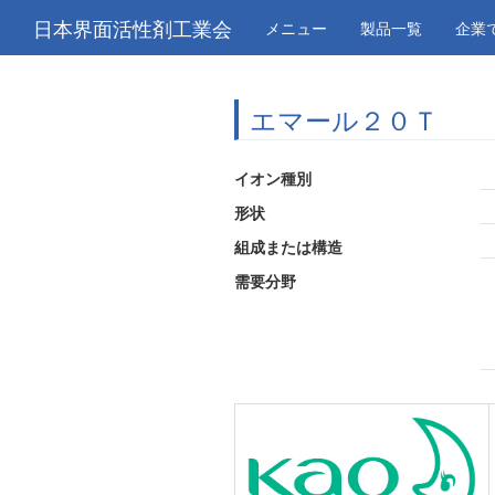
日本界面活性剤工業会
メニュー
製品一覧
企業
エマール２０Ｔ
イオン種別
形状
組成または構造
需要分野